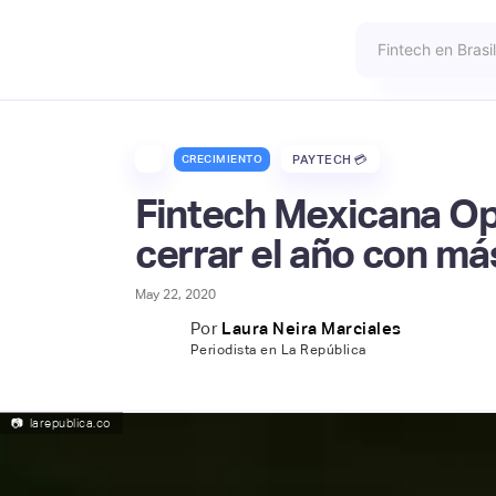
CRECIMIENTO
PAYTECH 💳
Fintech Mexicana Op
cerrar el año con má
May 22, 2020
Por
Laura Neira Marciales
Periodista en La República
📷
larepublica.co