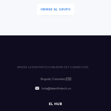
UNIRSE AL GRUPO
WHERE LATAM FINTECH MAKERS GET CONNECTED.
Bogotá, Colombia
🇨🇴
hola@latamfintech.co
EL HUB