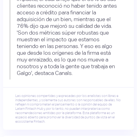
clientes reconoció no haber tenido antes
acceso a crédito para financiar la
adquisición de un bien, mientras que el
76% dijo que mejoró su calidad de vida.
'Son dos métricas súper robustas que
muestran el impacto que estamos
teniendo en las personas. Y eso es algo
que desde los orígenes de la firma está
muy enraizado, es lo que nos mueve a
nosotros y a toda la gente que trabaja en
Galgo', destaca Canals.
Las opiniones compartidas y expresadas por los analistas son libres e
independientes, y solamente sus autores son responsables de ellas. No
reflejan ni comprometen el pensamiento o la opinión del equipo de
Latam Fintech Hub y, por lo tanto, no pueden interpretarse como
recomendaciones emitidas por la plataforma. Esta plataforma es un
espacio abierto para promover la diversidad de puntos de vista en el
ecosistema Fintech.