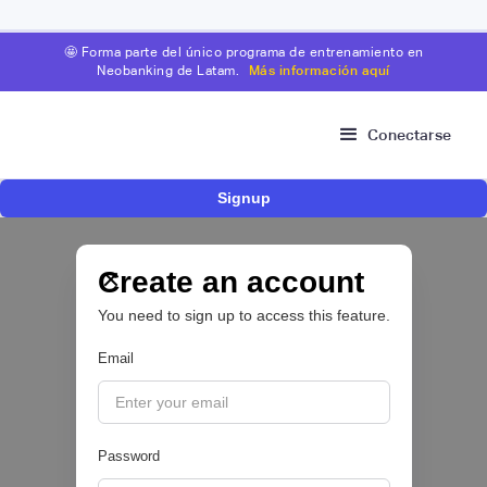
🤩 Forma parte del único programa de entrenamiento en
Neobanking de Latam.
Más información aquí
Conectarse
Signup
Fintech brasileña Kesh levanta US$110
millones para expandir su plataforma de
crédito y cashback para empleados
Create an account
You need to sign up to access this feature.
CRÉDITO DIGITAL 💰
Email
|
Pipeline Valor
August
6
Password