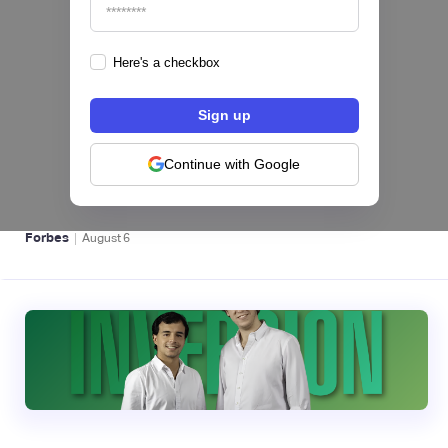
Here's a checkbox
hiSofi, Fintech de gestión de cobranzas,
levanta US$1 millón para instalar un hub
regional en Uruguay
Continue with Google
BFM 👔
|
Forbes
August
6