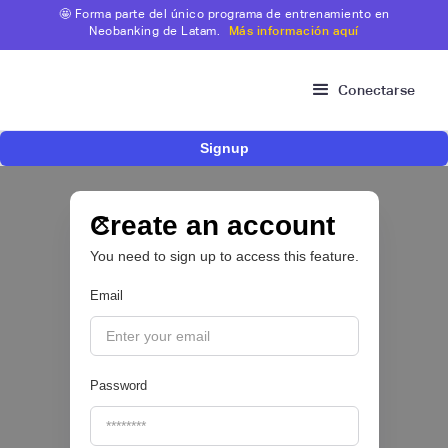
🤩 Forma parte del único programa de entrenamiento en
Neobanking de Latam.
Más información aquí
Conectarse
Signup
Nace Fonder, una Fintech argentina que utiliza
IA para automatizar la gestión de tesorería de
las PYMEs
Create an account
You need to sign up to access this feature.
BFM 👔
Email
|
iProUP
July
28
Password