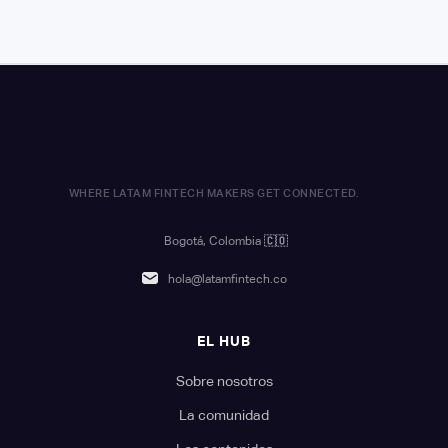
WHERE LATAM FINTECH MAKERS GET CONNECTED.
Bogotá, Colombia
🇨🇴
hola@latamfintech.co
EL HUB
Sobre nosotros
La comunidad