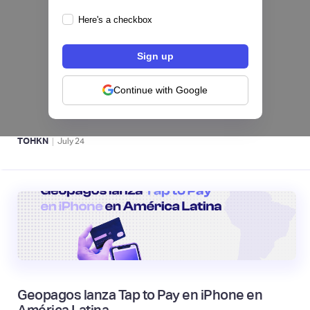
Here's a checkbox
Fintech salvadoreña TOHKN lanza plataforma
para invertir desde US$10 en acciones de EE.
UU. y criptomonedas
Continue with Google
ACTIVOS DIGITALES 👾
|
TOHKN
July
24
Geopagos lanza Tap to Pay en iPhone en
América Latina