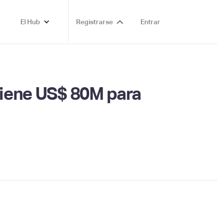
El Hub
Registrarse
Entrar
btiene US$ 80M para