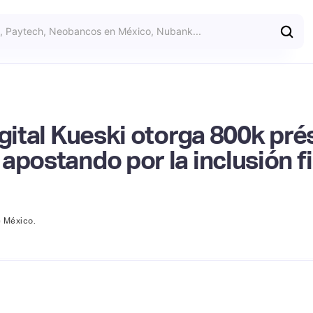
igital Kueski otorga 800k pr
apostando por la inclusión f
e México.