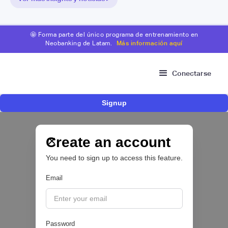
🤩 Forma parte del único programa de entrenamiento en
Neobanking de Latam.
Más información aquí
Conectarse
Signup
Fintech brasileña Kesh levanta US$110
millones para expandir su plataforma de
crédito y cashback para empleados
Create an account
You need to sign up to access this feature.
CRÉDITO DIGITAL 💰
Email
|
Pipeline Valor
August
6
Password