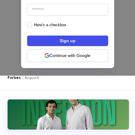
Here's a checkbox
hiSofi, Fintech de gestión de cobranzas,
levanta US$1 millón para instalar un hub
regional en Uruguay
Continue with Google
BFM 👔
|
Forbes
August
6