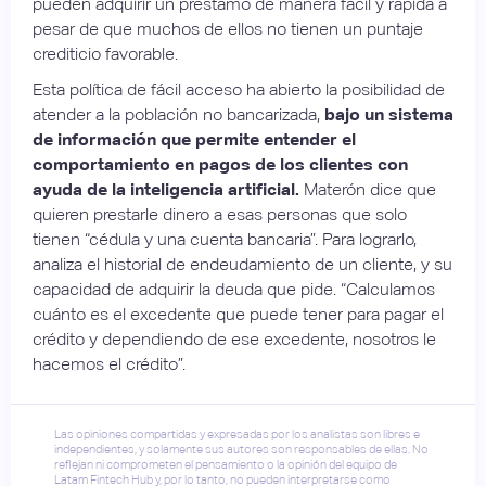
pueden adquirir un préstamo de manera fácil y rápida a
pesar de que muchos de ellos no tienen un puntaje
crediticio favorable.
Esta política de fácil acceso ha abierto la posibilidad de
atender a la población no bancarizada,
bajo un sistema
de información que permite entender el
comportamiento en pagos de los clientes con
ayuda de la inteligencia artificial.
Materón dice que
quieren prestarle dinero a esas personas que solo
tienen “cédula y una cuenta bancaria”. Para lograrlo,
analiza el historial de endeudamiento de un cliente, y su
capacidad de adquirir la deuda que pide. “Calculamos
cuánto es el excedente que puede tener para pagar el
crédito y dependiendo de ese excedente, nosotros le
hacemos el crédito”.
Las opiniones compartidas y expresadas por los analistas son libres e
independientes, y solamente sus autores son responsables de ellas. No
reflejan ni comprometen el pensamiento o la opinión del equipo de
Latam Fintech Hub y, por lo tanto, no pueden interpretarse como