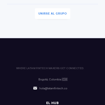
UNIRSE AL GRUPO
WHERE LATAM FINTECH MAKERS GET CONNECTED.
Bogotá, Colombia
🇨🇴
hola@latamfintech.co
EL HUB