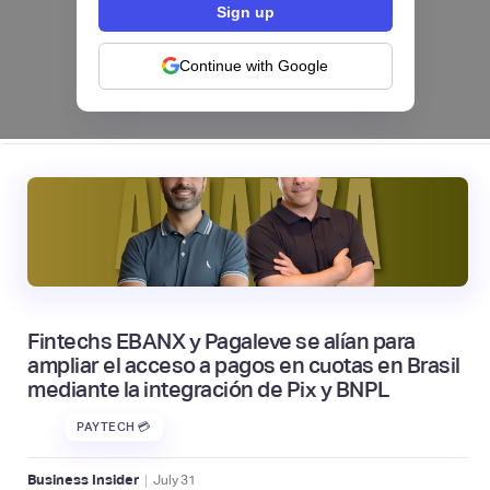
pago de servicios desde su app en México
NEOBANCOS 📲
Continue with Google
|
tapi
August
4
Fintechs EBANX y Pagaleve se alían para
ampliar el acceso a pagos en cuotas en Brasil
mediante la integración de Pix y BNPL
PAYTECH 💳
|
Business Insider
July
31