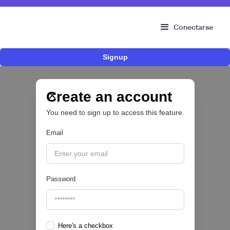
Conectarse
Signup
ACI Worldwide y dLocal llevan los principales
métodos de pago locales de América Latina a
los comercios globales
Create an account
You need to sign up to access this feature.
PAYTECH 💳
Email
|
ACI Worldwide
August
4
Password
Here's a checkbox