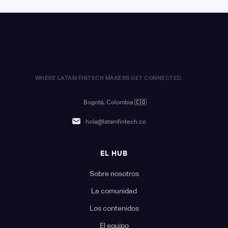
WHERE LATAM FINTECH MAKERS GET CONNECTED.
Bogotá, Colombia
🇨🇴
hola@latamfintech.co
EL HUB
Sobre nosotros
La comunidad
Los contenidos
El equipo