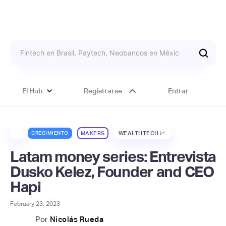
El Hub
Registrarse
Entrar
CRECIMIENTO
MAKERS
WEALTHTECH 📈
Latam money series: Entrevista
Dusko Kelez, Founder and CEO
Hapi
February 23, 2023
Por
Nicolás Rueda