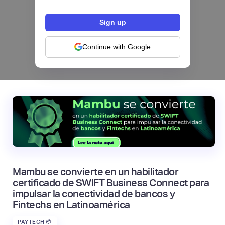
Configura comisiones para tu programa de
tarjetas: el nuevo módulo de Pomelo
Continue with Google
|
Pomelo
August
4
Mambu se convierte en un habilitador
certificado de SWIFT Business Connect para
impulsar la conectividad de bancos y
Fintechs en Latinoamérica
PAYTECH 💳