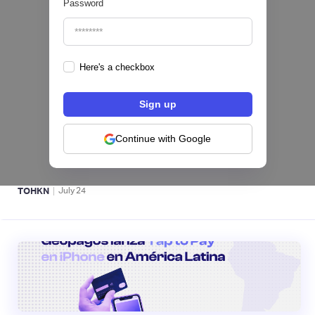
Password
Here's a checkbox
Fintech salvadoreña TOHKN lanza plataforma
para invertir desde US$10 en acciones de EE.
UU. y criptomonedas
Continue with Google
ACTIVOS DIGITALES 👾
|
TOHKN
July
24