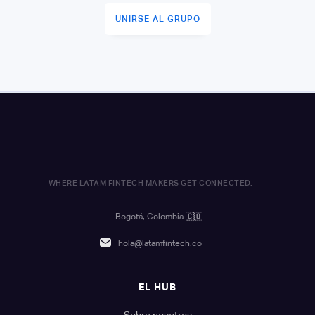
UNIRSE AL GRUPO
WHERE LATAM FINTECH MAKERS GET CONNECTED.
Bogotá, Colombia
🇨🇴
hola@latamfintech.co
EL HUB