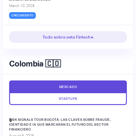
March 10, 2026
CRECIMIENTO
Todo sobre esta Fintech ▸
Colombia 🇨🇴
MERCADO
STARTUPS
RISK SIGNALS TOUR BOGOTÁ: LAS CLAVES SOBRE FRAUDE,
🔒
IDENTIDAD E IA QUE MARCARÁN EL FUTURO DEL SECTOR
FINANCIERO
August 6, 2026