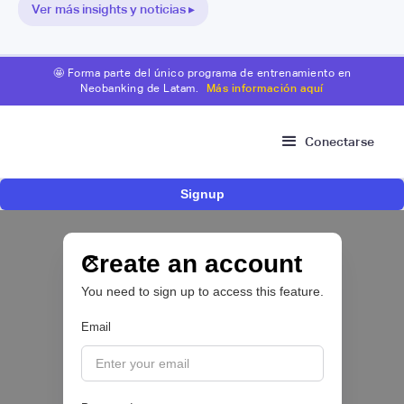
Ver más insights y noticias ▸
🤩 Forma parte del único programa de entrenamiento en
Neobanking de Latam.
Más información aquí
Conectarse
Signup
Nace Fonder, una Fintech argentina que utiliza
IA para automatizar la gestión de tesorería de
las PYMEs
Create an account
You need to sign up to access this feature.
BFM 👔
Email
|
iProUP
July
28