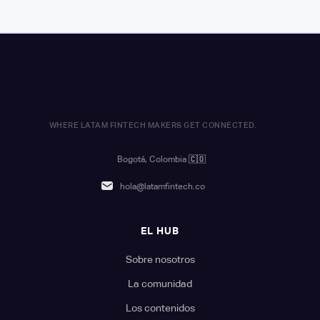
WHERE LATAM FINTECH MAKERS GET CONNECTED.
Bogotá, Colombia
🇨🇴
hola@latamfintech.co
EL HUB
Sobre nosotros
La comunidad
Los contenidos