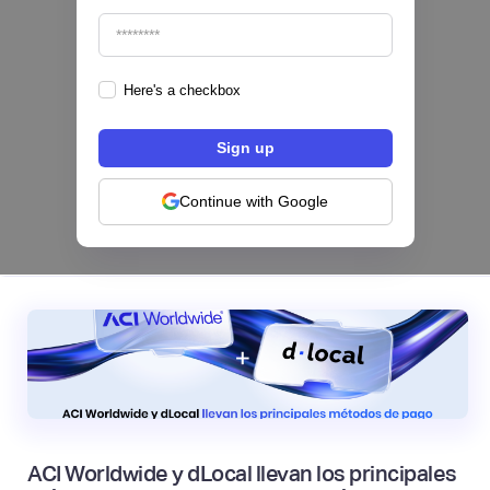
Here's a checkbox
Los bancos se están dividiendo en dos
categorías frente a la IA | Mambu
Continue with Google
|
Mambu
August
6
ACI Worldwide y dLocal llevan los principales