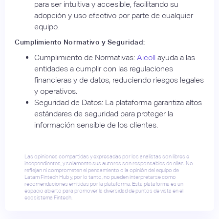
para ser intuitiva y accesible, facilitando su
adopción y uso efectivo por parte de cualquier
equipo.
Cumplimiento Normativo y Seguridad:
Cumplimiento de Normativas:
Aicoll
ayuda a las
entidades a cumplir con las regulaciones
financieras y de datos, reduciendo riesgos legales
y operativos.
Seguridad de Datos: La plataforma garantiza altos
estándares de seguridad para proteger la
información sensible de los clientes.
Las opiniones compartidas y expresadas por los analistas son libres e
independientes, y solamente sus autores son responsables de ellas. No
reflejan ni comprometen el pensamiento o la opinión del equipo de
Latam Fintech Hub y, por lo tanto, no pueden interpretarse como
recomendaciones emitidas por la plataforma. Esta plataforma es un
espacio abierto para promover la diversidad de puntos de vista en el
ecosistema Fintech.