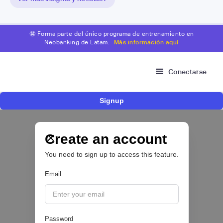
🤩 Forma parte del único programa de entrenamiento en
Neobanking de Latam.
Más información aquí
Conectarse
Signup
Risk Signals Tour Bogotá: las claves sobre
fraude, identidad e IA que marcarán el futuro
del sector financiero
Create an account
You need to sign up to access this feature.
Email
|
Sofía Neira Gómez
August
6
🔒
Password