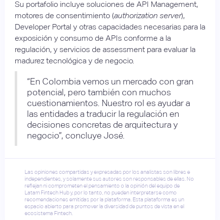
Su portafolio incluye soluciones de API Management,
motores de consentimiento (
authorization server
),
Developer Portal y otras capacidades necesarias para la
exposición y consumo de APIs conforme a la
regulación, y servicios de assessment para evaluar la
madurez tecnológica y de negocio.
“En Colombia vemos un mercado con gran
potencial, pero también con muchos
cuestionamientos. Nuestro rol es ayudar a
las entidades a traducir la regulación en
decisiones concretas de arquitectura y
negocio”, concluye José.
Las opiniones compartidas y expresadas por los analistas son libres e
independientes, y solamente sus autores son responsables de ellas. No
reflejan ni comprometen el pensamiento o la opinión del equipo de
Latam Fintech Hub y, por lo tanto, no pueden interpretarse como
recomendaciones emitidas por la plataforma. Esta plataforma es un
espacio abierto para promover la diversidad de puntos de vista en el
ecosistema Fintech.