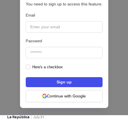
You need to sign up to access this feature.
CRÉDITO DIGITAL 💰
Email
|
Valora Analitik
August
3
Password
Here's a checkbox
Nequi iniciará operaciones como compañía
de financiamiento en Colombia desde el 1 de
septiembre
Continue with Google
NEOBANCOS 📲
|
La República
July
31