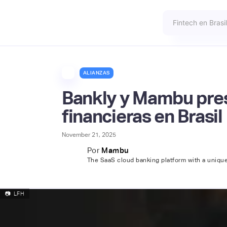
ALIANZAS
Bankly y Mambu pres
financieras en Brasil
November 21, 2025
Por
Mambu
The SaaS cloud banking platform with a uniq
📷
LFH