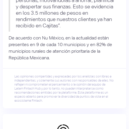
personas, motivándolas a ahorrar, planificar
y despertar sus finanzas. Esto se evidencia
en los 3.5 millones de pesos en
rendimientos que nuestros clientes ya han
recibido en Cajitas”.
De acuerdo con Nu México, en la actualidad están
presentes en 9 de cada 10 municipios y en 82% de
municipios rurales de atención prioritaria de la
República Mexicana.
Las opiniones compartidas y expresadas por los analistas son libres e
independientes, y solamente sus autores son responsables de ellas. No
reflejan ni comprometen el pensamiento o la opinión del equipo de
Latam Fintech Hub y, por lo tanto, no pueden interpretarse como
recomendaciones emitidas por la plataforma. Esta plataforma es un
espacio abierto para promover la diversidad de puntos de vista en el
ecosistema Fintech.