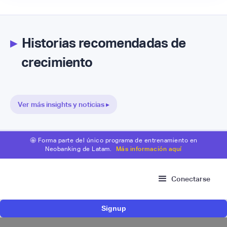
▸
Historias recomendadas de
crecimiento
Ver más insights y noticias ▸
🤩 Forma parte del único programa de entrenamiento en
Neobanking de Latam.
Más información aquí
Conectarse
Signup
Risk Signals Tour Bogotá: las claves sobre