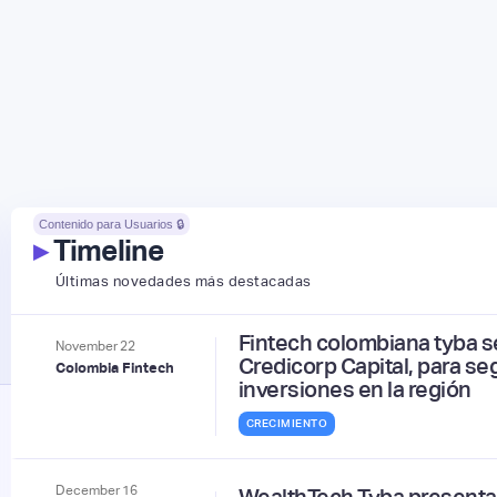
Contenido para Usuarios 🔒
▸
Timeline
Últimas novedades más destacadas
Fintech colombiana tyba s
November
22
Credicorp Capital, para se
Colombia Fintech
inversiones en la región
CRECIMIENTO
December
16
WealthTech Tyba presenta 