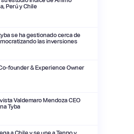
a, Perú y Chile
tyba se ha gestionado cerca de
ocratizando las inversiones
 Co-founder & Experience Owner
evista Valdemaro Mendoza CEO
ana Tyba
ega a Chile y se une a Tenpo y