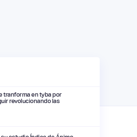
e tranforma en tyba por
guir revolucionando las
su estudio Índice de Ánimo