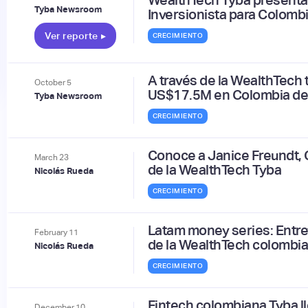
Tyba Newsroom
Inversionista para Colombi
Ver reporte
▸
CRECIMIENTO
A través de la WealthTech 
October
5
US$17.5M en Colombia dem
Tyba Newsroom
CRECIMIENTO
Conoce a Janice Freundt,
March
23
de la WealthTech Tyba
Nicolás Rueda
CRECIMIENTO
Latam money series: Entr
February
11
de la WealthTech colombi
Nicolás Rueda
CRECIMIENTO
Fintech colombiana Tyba ll
December
10