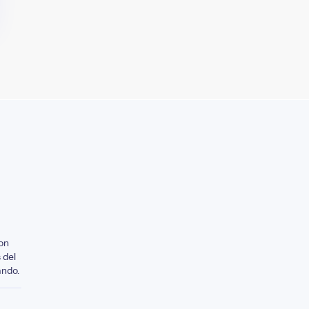
on
 del
ando.