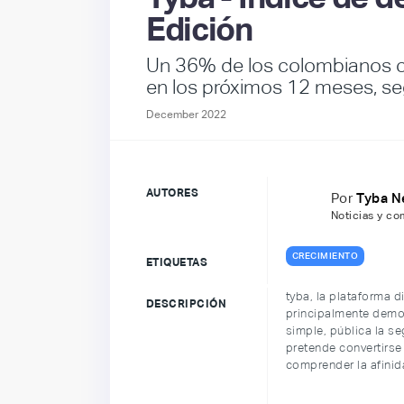
Edición
Un 36% de los colombianos c
en los próximos 12 meses, se
December 2022
AUTORES
Por
Tyba 
Noticias y c
CRECIMIENTO
ETIQUETAS
tyba, la plataforma 
DESCRIPCIÓN
principalmente democ
simple, pública la s
pretende convertirse
comprender la afinid