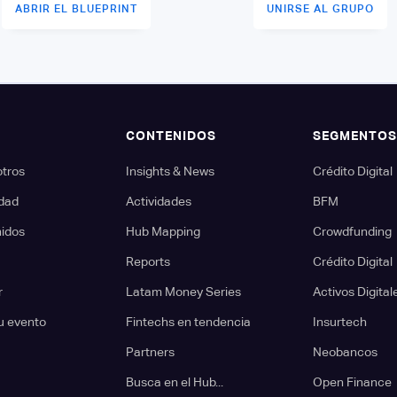
ABRIR EL BLUEPRINT
UNIRSE AL GRUPO
CONTENIDOS
SEGMENTO
otros
Insights & News
Crédito Digital
dad
Actividades
BFM
nidos
Hub Mapping
Crowdfunding
Reports
Crédito Digital
r
Latam Money Series
Activos Digital
u evento
Fintechs en tendencia
Insurtech
Partners
Neobancos
Busca en el Hub...
Open Finance