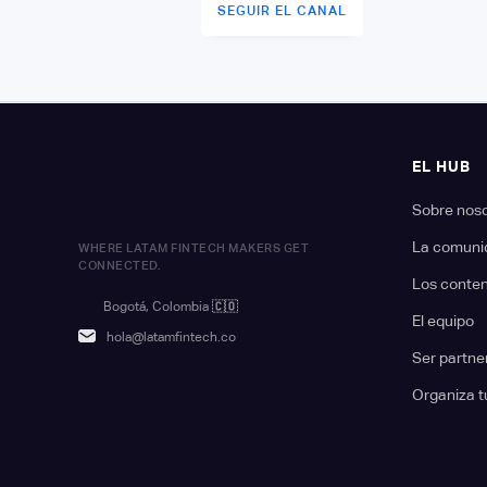
SEGUIR EL CANAL
EL HUB
Sobre nos
La comuni
WHERE LATAM FINTECH MAKERS GET
CONNECTED.
Los conte
Bogotá, Colombia
🇨🇴
El equipo
hola@latamfintech.co
Ser partne
Organiza t