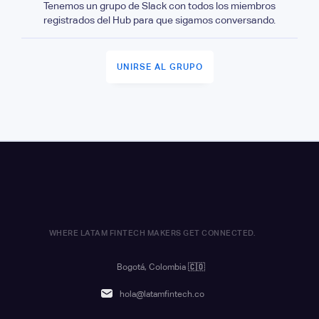
Tenemos un grupo de Slack con todos los miembros
registrados del Hub para que sigamos conversando.
UNIRSE AL GRUPO
WHERE LATAM FINTECH MAKERS GET CONNECTED.
Bogotá, Colombia
🇨🇴
hola@latamfintech.co