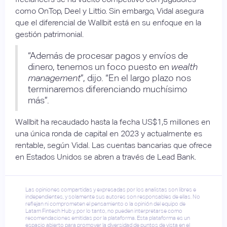
como OnTop, Deel y Littio. Sin embargo, Vidal asegura
que el diferencial de Wallbit está en su enfoque en la
gestión patrimonial.
“Además de procesar pagos y envíos de
dinero, tenemos un foco puesto en
wealth
management
”, dijo. “En el largo plazo nos
terminaremos diferenciando muchísimo
más”.
Wallbit ha recaudado hasta la fecha US$1,5 millones en
una única ronda de capital en 2023 y actualmente es
rentable, según Vidal. Las cuentas bancarias que ofrece
en Estados Unidos se abren a través de Lead Bank.
Las opiniones compartidas y expresadas por los analistas son libres e
independientes, y solamente sus autores son responsables de ellas. No
reflejan ni comprometen el pensamiento o la opinión del equipo de
Latam Fintech Hub y, por lo tanto, no pueden interpretarse como
recomendaciones emitidas por la plataforma. Esta plataforma es un
espacio abierto para promover la diversidad de puntos de vista en el