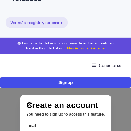
Ver más insights y noticias ▸
🤩 Forma parte del único programa de entrenamiento en
Neobanking de Latam.
Más información aquí
Conectarse
Signup
Nace Fonder, una Fintech argentina que utiliza
IA para automatizar la gestión de tesorería de
las PYMEs
Create an account
You need to sign up to access this feature.
BFM 👔
Email
|
iProUP
July
28