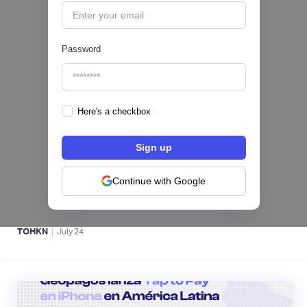
Password
Here's a checkbox
Fintech salvadoreña TOHKN lanza plataforma
para invertir desde US$10 en acciones de EE.
UU. y criptomonedas
Continue with Google
ACTIVOS DIGITALES 👾
|
TOHKN
July
24