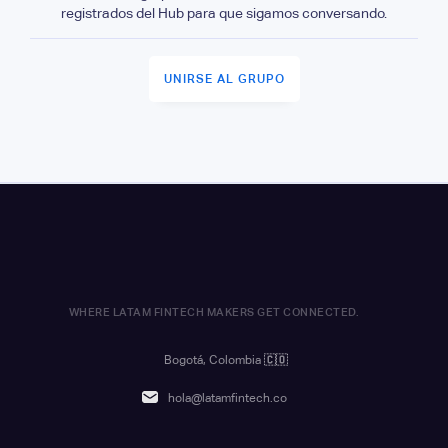
registrados del Hub para que sigamos conversando.
UNIRSE AL GRUPO
WHERE LATAM FINTECH MAKERS GET CONNECTED.
Bogotá, Colombia
🇨🇴
hola@latamfintech.co