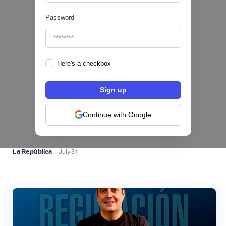
Password
Here's a checkbox
Nequi iniciará operaciones como compañía
de financiamiento en Colombia desde el 1 de
septiembre
Continue with Google
NEOBANCOS 📲
|
La República
July
31