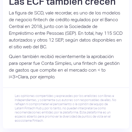
Las ECF también crecen
La figura de SCD, vale recordar, es uno de los modelos
de negocio fintech de crédito regulados por el Banco
Central en 2018, junto con la Sociedade de
Empréstimo entre Pessoas (SEP). En total, hay 115 SCD
autorizados y otros 12 SEP, según datos disponibles en
el sitio web del BC.
Quien también recibió recientemente la aprobación
para operar fue Conta Simples, una fintech de gestión
de gastos que compite en el mercado con < to
i=3>Clara, por ejemplo.
Las opiniones compartidas y expresadas por los analistas son libres e
independientes, y solamente sus autores son responsables de ellas. No
reflejan ni comprometen el pensamiento o la opinión del equipo de
Latam Fintech Hub y, por lo tanto, no pueden interpretarse como
recomendaciones emitidas por la plataforma. Esta plataforma es un
espacio abierto para promover la diversidad de puntos de vista en el
ecosistema Fintech.