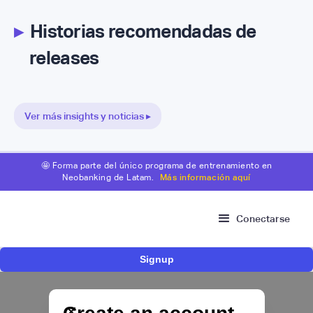
▸
Historias recomendadas de
releases
Ver más insights y noticias ▸
🤩 Forma parte del único programa de entrenamiento en
Neobanking de Latam.
Más información aquí
Conectarse
Signup
Nace Fonder, una Fintech argentina que utiliza
IA para automatizar la gestión de tesorería de
las PYMEs