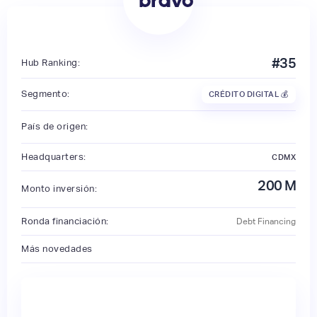
#
35
Hub Ranking:
Segmento:
CRÉDITO DIGITAL 💰
País de origen:
Headquarters:
CDMX
200
M
Monto inversión:
Ronda financiación:
Debt Financing
Más novedades