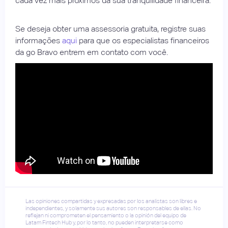
cada vez mais próximos da sua tranquilidade financeira.
Se deseja obter uma assessoria gratuita, registre suas
informações
aqui
para que os especialistas financeiros
da go Bravo entrem em contato com você.
Las opiniones compartidas y expresadas por los analistas son libres e
independientes, y solamente sus autores son responsables de ellas. No
reflejan ni comprometen el pensamiento o la opinión del equipo de
Latam Fintech Hub y, por lo tanto, no pueden interpretarse como