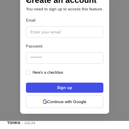
Create an account
You need to sign up to access this feature.
BFM 👔
Email
|
iProUP
July
28
Password
Here's a checkbox
Fintech salvadoreña TOHKN lanza plataforma
para invertir desde US$10 en acciones de EE.
UU. y criptomonedas
Continue with Google
ACTIVOS DIGITALES 👾
|
TOHKN
July
24