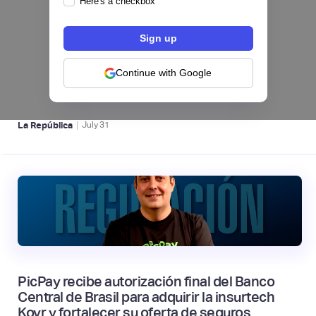
Here's a checkbox
Nequi iniciará operaciones como compañía
de financiamiento en Colombia desde el 1 de
septiembre
Continue with Google
NEOBANCOS 📲
|
La República
July
31
PicPay recibe autorización final del Banco
Central de Brasil para adquirir la insurtech
Kovr y fortalecer su oferta de seguros