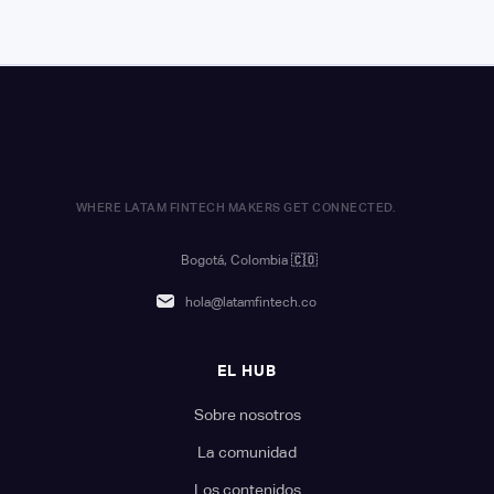
WHERE LATAM FINTECH MAKERS GET CONNECTED.
Bogotá, Colombia
🇨🇴
hola@latamfintech.co
EL HUB
Sobre nosotros
La comunidad
Los contenidos