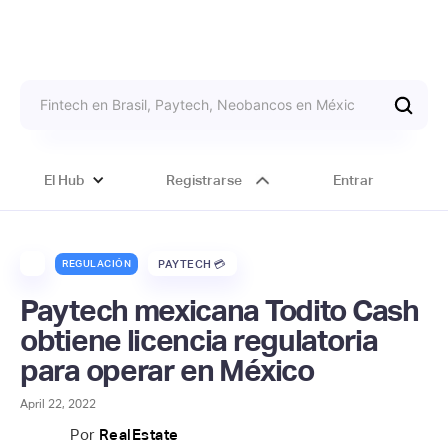
El Hub
Registrarse
Entrar
REGULACIÓN
PAYTECH 💳
Paytech mexicana Todito Cash
obtiene licencia regulatoria
para operar en México
April 22, 2022
Por
RealEstate