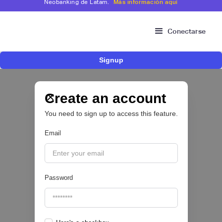
Neobanking de Latam.
Más información aquí
Conectarse
Signup
Fintech mexicana Kapital inicia proceso para
operar como compañía de financiamiento en
Colombia y ampliar su oferta para pymes
Create an account
You need to sign up to access this feature.
CRÉDITO DIGITAL 💰
Email
|
Valora Analitik
August
3
Password