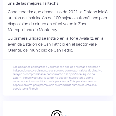
una de las mejores Fintechs.
Cabe recordar que desde julio de 2021, la Fintech inició
un plan de instalación de 100 cajeros automáticos para
disposición de dinero en efectivo en la Zona
Metropolitana de Monterrey.
Su primera unidad se instaló en la Torre Avalanz, en la
avenida Batallón de San Patricio en el sector Valle
Oriente, del municipio de San Pedro.
Las opiniones compartidas y expresadas por los analistas son libres e
independientes, y solamente sus autores son responsables de ellas. No
reflejan ni comprometen el pensamiento o la opinión del equipo de
Latam Fintech Hub y, por lo tanto, no pueden interpretarse como
recomendaciones emitidas por la plataforma. Esta plataforma es un
espacio abierto para promover la diversidad de puntos de vista en el
ecosistema Fintech.