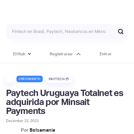
El Hub
Registrarse
Entrar
CRECIMIENTO
PAYTECH 💳
Paytech Uruguaya Totalnet es
adquirida por Minsait
Payments
December 22, 2023
Por
Bolsamanía