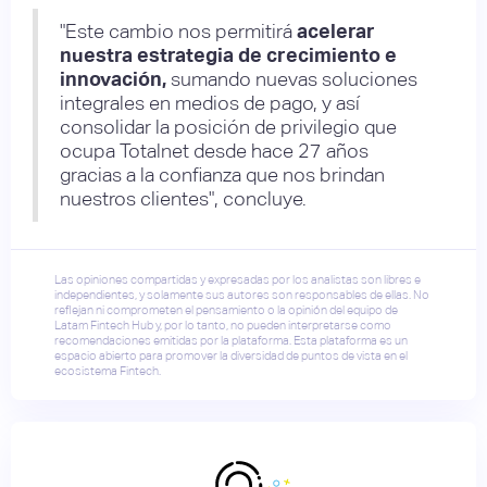
"Este cambio nos permitirá
acelerar
nuestra estrategia de crecimiento e
innovación,
sumando nuevas soluciones
integrales en medios de pago, y así
consolidar la posición de privilegio que
ocupa Totalnet desde hace 27 años
gracias a la confianza que nos brindan
nuestros clientes", concluye.
Las opiniones compartidas y expresadas por los analistas son libres e
independientes, y solamente sus autores son responsables de ellas. No
reflejan ni comprometen el pensamiento o la opinión del equipo de
Latam Fintech Hub y, por lo tanto, no pueden interpretarse como
recomendaciones emitidas por la plataforma. Esta plataforma es un
espacio abierto para promover la diversidad de puntos de vista en el
ecosistema Fintech.