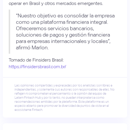
operar en Brasil y otros mercados emergentes.
“Nuestro objetivo es consolidar la empresa
como una plataforma financiera integral.
Ofreceremos servicios bancarios,
soluciones de pagos y gestión financiera
para empresas internacionales y locales”,
afirmó Marlon.
Tomado de Finsiders Brasil:
https://finsidersbrasil.com.br/
Las opiniones compartidas y expresadas por los analistas son libres e
independientes, y solamente sus autores son responsables de ellas. No
reflejan ni comprometen el pensamiento o la opinión del equipo de
Latam Fintech Hub y, por lo tanto, no pueden interpretarse como
recomendaciones emitidas por la plataforma. Esta plataforma es un
espacio abierto para promover la diversidad de puntos de vista en el
ecosistema Fintech.