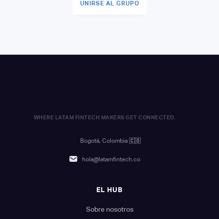
UNIRSE AL GRUPO
WHERE LATAM FINTECH MAKERS GET CONNECTED.
Bogotá, Colombia
🇨🇴
hola@latamfintech.co
EL HUB
Sobre nosotros