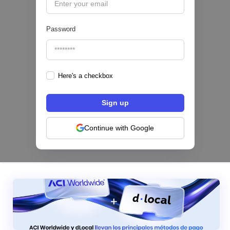
Password
Here's a checkbox
Los bancos se están dividiendo en dos
categorías frente a la IA | Mambu
Continue with Google
|
Mambu
August
6