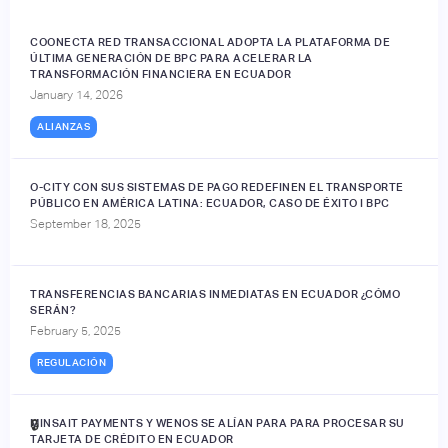
COONECTA RED TRANSACCIONAL ADOPTA LA PLATAFORMA DE
ÚLTIMA GENERACIÓN DE BPC PARA ACELERAR LA
TRANSFORMACIÓN FINANCIERA EN ECUADOR
January 14, 2026
ALIANZAS
O-CITY CON SUS SISTEMAS DE PAGO REDEFINEN EL TRANSPORTE
PÚBLICO EN AMÉRICA LATINA: ECUADOR, CASO DE ÉXITO I BPC
September 18, 2025
TRANSFERENCIAS BANCARIAS INMEDIATAS EN ECUADOR ¿CÓMO
SERÁN?
February 5, 2025
REGULACIÓN
MINSAIT PAYMENTS Y WENOS SE ALÍAN PARA PARA PROCESAR SU
🔒
TARJETA DE CRÉDITO EN ECUADOR