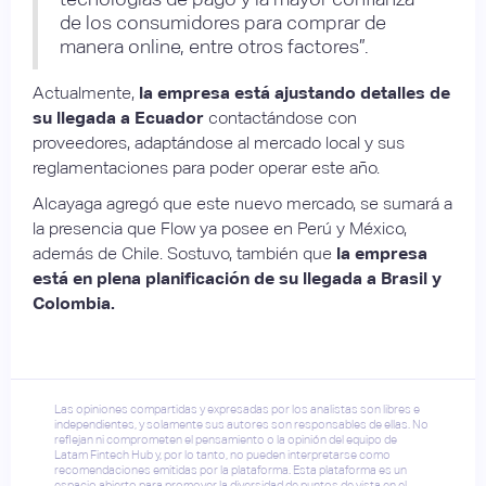
de los consumidores para comprar de
manera online, entre otros factores”.
Actualmente,
la empresa está ajustando detalles de
su llegada a Ecuador
contactándose con
proveedores, adaptándose al mercado local y sus
reglamentaciones para poder operar este año.
Alcayaga agregó que este nuevo mercado, se sumará a
la presencia que Flow ya posee en Perú y México,
además de Chile. Sostuvo, también que
la empresa
está en plena planificación de su llegada a Brasil y
Colombia.
Las opiniones compartidas y expresadas por los analistas son libres e
independientes, y solamente sus autores son responsables de ellas. No
reflejan ni comprometen el pensamiento o la opinión del equipo de
Latam Fintech Hub y, por lo tanto, no pueden interpretarse como
recomendaciones emitidas por la plataforma. Esta plataforma es un
espacio abierto para promover la diversidad de puntos de vista en el