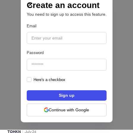
las PYMEs
Create an account
You need to sign up to access this feature.
BFM 👔
Email
|
iProUP
July
28
Password
Here's a checkbox
Fintech salvadoreña TOHKN lanza plataforma
para invertir desde US$10 en acciones de EE.
UU. y criptomonedas
Continue with Google
ACTIVOS DIGITALES 👾
|
TOHKN
July
24