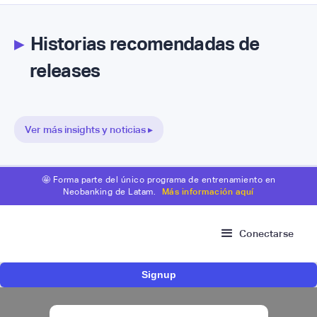
▸
Historias recomendadas de
releases
Ver más insights y noticias ▸
🤩 Forma parte del único programa de entrenamiento en
Neobanking de Latam.
Más información aquí
Conectarse
Signup
Nace Fonder, una Fintech argentina que utiliza
IA para automatizar la gestión de tesorería de