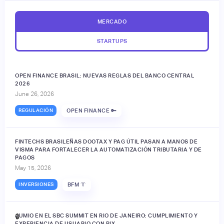
MERCADO
STARTUPS
OPEN FINANCE BRASIL: NUEVAS REGLAS DEL BANCO CENTRAL
2026
June 26, 2026
REGULACIÓN
OPEN FINANCE 🔑
FINTECHS BRASILEÑAS DOOTAX Y PAG ÚTIL PASAN A MANOS DE
VISMA PARA FORTALECER LA AUTOMATIZACIÓN TRIBUTARIA Y DE
PAGOS
May 15, 2026
INVERSIONES
BFM 👔
JUMIO EN EL SBC SUMMIT EN RIO DE JANEIRO: CUMPLIMIENTO Y
🔒
EXPERIENCIA DE USUARIO CON PIX