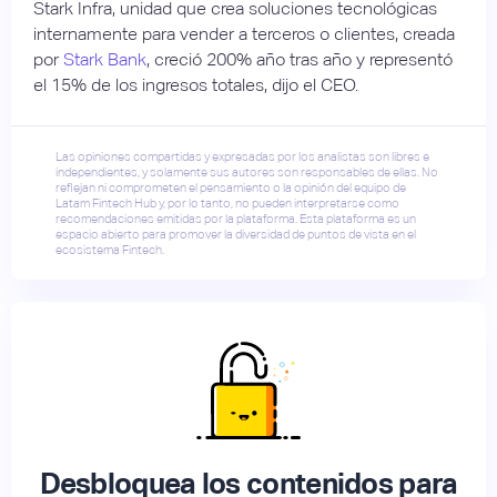
Stark Infra, unidad que crea soluciones tecnológicas
internamente para vender a terceros o clientes, creada
por
Stark Bank
, creció 200% año tras año y representó
el 15% de los ingresos totales, dijo el CEO.
Las opiniones compartidas y expresadas por los analistas son libres e
independientes, y solamente sus autores son responsables de ellas. No
reflejan ni comprometen el pensamiento o la opinión del equipo de
Latam Fintech Hub y, por lo tanto, no pueden interpretarse como
recomendaciones emitidas por la plataforma. Esta plataforma es un
espacio abierto para promover la diversidad de puntos de vista en el
ecosistema Fintech.
Desbloquea los contenidos para