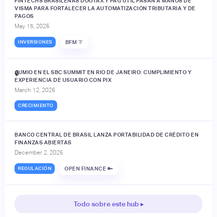
FINTECHS BRASILEÑAS DOOTAX Y PAG ÚTIL PASAN A MANOS DE
VISMA PARA FORTALECER LA AUTOMATIZACIÓN TRIBUTARIA Y DE
PAGOS
May 15, 2026
INVERSIONES
BFM 👔
JUMIO EN EL SBC SUMMIT EN RIO DE JANEIRO: CUMPLIMIENTO Y
🔒
EXPERIENCIA DE USUARIO CON PIX
March 12, 2026
CRECIMIENTO
BANCO CENTRAL DE BRASIL LANZA PORTABILIDAD DE CRÉDITO EN
FINANZAS ABIERTAS
December 2, 2025
REGULACIÓN
OPEN FINANCE 🔑
Todo sobre este hub ▸