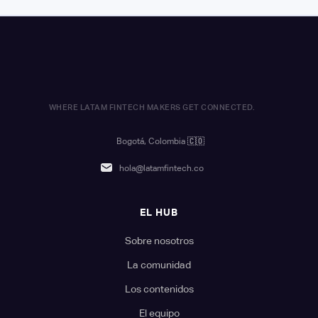
WHERE LATAM FINTECH MAKERS GET CONNECTED.
Bogotá, Colombia
🇨🇴
hola@latamfintech.co
EL HUB
Sobre nosotros
La comunidad
Los contenidos
El equipo