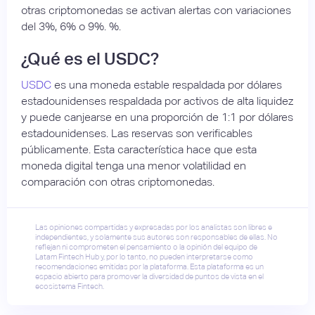
otras criptomonedas se activan alertas con variaciones
del 3%, 6% o 9%. %.
¿Qué es el USDC?
USDC
es una moneda estable respaldada por dólares
estadounidenses respaldada por activos de alta liquidez
y puede canjearse en una proporción de 1:1 por dólares
estadounidenses. Las reservas son verificables
públicamente. Esta característica hace que esta
moneda digital tenga una menor volatilidad en
comparación con otras criptomonedas.
Las opiniones compartidas y expresadas por los analistas son libres e
independientes, y solamente sus autores son responsables de ellas. No
reflejan ni comprometen el pensamiento o la opinión del equipo de
Latam Fintech Hub y, por lo tanto, no pueden interpretarse como
recomendaciones emitidas por la plataforma. Esta plataforma es un
espacio abierto para promover la diversidad de puntos de vista en el
ecosistema Fintech.