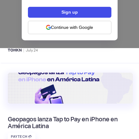
Fintech salvadoreña TOHKN lanza plataforma
para invertir desde US$10 en acciones de EE.
UU. y criptomonedas
Continue with Google
ACTIVOS DIGITALES 👾
|
TOHKN
July
24
Geopagos lanza Tap to Pay en iPhone en
América Latina
PAYTECH 💳