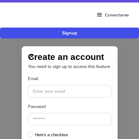
Conectarse
Signup
Nace Fonder, una Fintech argentina que utiliza
IA para automatizar la gestión de tesorería de
las PYMEs
Create an account
You need to sign up to access this feature.
BFM 👔
Email
|
iProUP
July
28
Password
Here's a checkbox