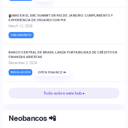
JUMIO EN EL SBC SUMMIT EN RIO DE JANEIRO: CUMPLIMIENTO Y
🔒
EXPERIENCIA DE USUARIO CON PIX
March 12, 2026
CRECIMIENTO
BANCO CENTRAL DE BRASIL LANZA PORTABILIDAD DE CRÉDITO EN
FINANZAS ABIERTAS
December 2, 2025
REGULACIÓN
OPEN FINANCE 🔑
Todo sobre este hub ▸
Neobancos 📲