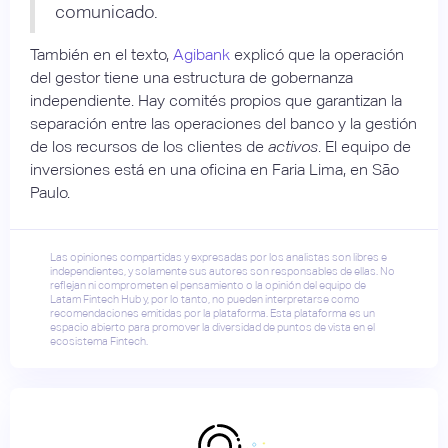
comunicado.
También en el texto,
Agibank
explicó que la operación
del gestor tiene una estructura de gobernanza
independiente. Hay comités propios que garantizan la
separación entre las operaciones del banco y la gestión
de los recursos de los clientes de
activos
. El equipo de
inversiones está en una oficina en Faria Lima, en São
Paulo.
Las opiniones compartidas y expresadas por los analistas son libres e
independientes, y solamente sus autores son responsables de ellas. No
reflejan ni comprometen el pensamiento o la opinión del equipo de
Latam Fintech Hub y, por lo tanto, no pueden interpretarse como
recomendaciones emitidas por la plataforma. Esta plataforma es un
espacio abierto para promover la diversidad de puntos de vista en el
ecosistema Fintech.