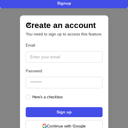
Signup
Nace Fonder, una Fintech argentina que utiliza
IA para automatizar la gestión de tesorería de
las PYMEs
Create an account
You need to sign up to access this feature.
BFM 👔
Email
|
iProUP
July
28
Password
Here's a checkbox
Fintech salvadoreña TOHKN lanza plataforma
para invertir desde US$10 en acciones de EE.
UU. y criptomonedas
Continue with Google