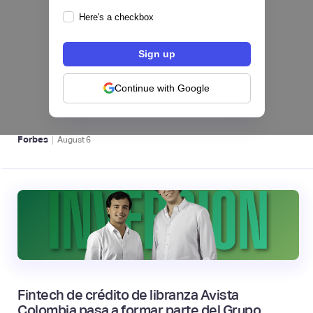
Here's a checkbox
hiSofi, Fintech de gestión de cobranzas,
levanta US$1 millón para instalar un hub
regional en Uruguay
Continue with Google
BFM 👔
|
Forbes
August
6
Fintech de crédito de libranza Avista
Colombia pasa a formar parte del Grupo