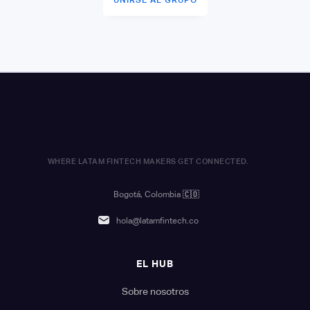
WHERE LATAM FINTECH MAKERS GET CONNECTED.
Bogotá, Colombia
🇨🇴
hola@latamfintech.co
EL HUB
Sobre nosotros