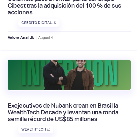
Cibest tras la adquisición del 100 % de sus
acciones
CRÉDITO DIGITAL 💰
|
Valora Analitik
August
4
Exejecutivos de Nubank crean en Brasil la
WealthTech Decade y levantan una ronda
semilla récord de US$85 millones
WEALTHTECH 📈