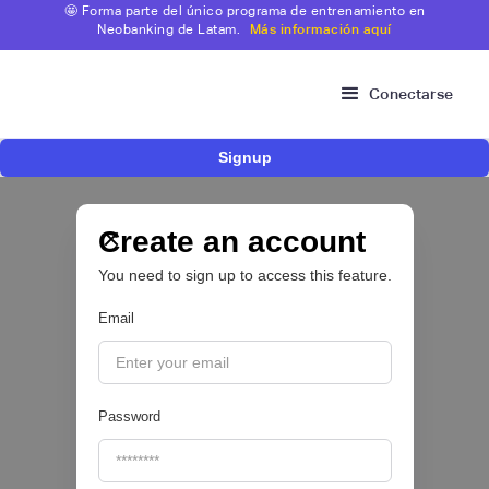
🤩 Forma parte del único programa de entrenamiento en
Neobanking de Latam.
Más información aquí
Conectarse
Signup
Fintech brasileña Kesh levanta US$110
millones para expandir su plataforma de
crédito y cashback para empleados
Create an account
You need to sign up to access this feature.
CRÉDITO DIGITAL 💰
Email
|
Pipeline Valor
August
6
Password