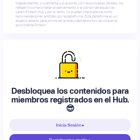
independientes, y solamente sus autores son responsables de ellas. No
reflejan ni comprometen el pensamiento o la opinión del equipo de
Latam Fintech Hub y, por lo tanto, no pueden interpretarse como
recomendaciones emitidas por la plataforma. Esta plataforma es un
espacio abierto para promover la diversidad de puntos de vista en el
ecosistema Fintech.
Desbloquea los contenidos para
miembros registrados en el Hub.
😎
Inicia Sesión ▸
Registrarme gratis
▸