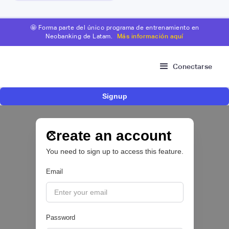
🤩 Forma parte del único programa de entrenamiento en
Neobanking de Latam.
Más información aquí
Conectarse
Signup
Fintech brasileña Kesh levanta US$110
millones para expandir su plataforma de
crédito y cashback para empleados
Create an account
You need to sign up to access this feature.
CRÉDITO DIGITAL 💰
Email
|
Pipeline Valor
August
6
Password