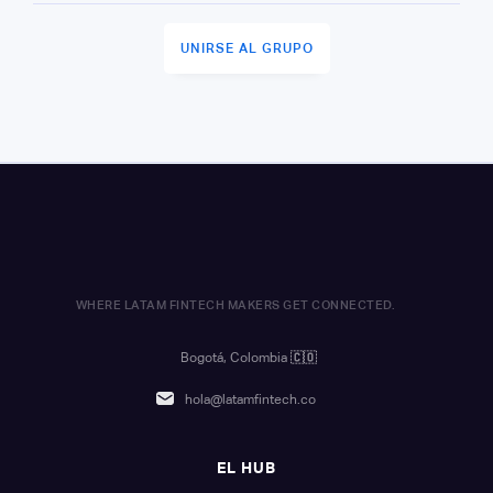
UNIRSE AL GRUPO
WHERE LATAM FINTECH MAKERS GET CONNECTED.
Bogotá, Colombia
🇨🇴
hola@latamfintech.co
EL HUB