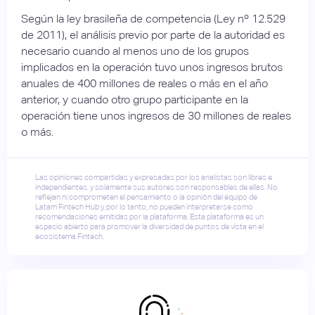
Según la ley brasileña de competencia (Ley nº 12.529
de 2011), el análisis previo por parte de la autoridad es
necesario cuando al menos uno de los grupos
implicados en la operación tuvo unos ingresos brutos
anuales de 400 millones de reales o más en el año
anterior, y cuando otro grupo participante en la
operación tiene unos ingresos de 30 millones de reales
o más.
Las opiniones compartidas y expresadas por los analistas son libres e
independientes, y solamente sus autores son responsables de ellas. No
reflejan ni comprometen el pensamiento o la opinión del equipo de
Latam Fintech Hub y, por lo tanto, no pueden interpretarse como
recomendaciones emitidas por la plataforma. Esta plataforma es un
espacio abierto para promover la diversidad de puntos de vista en el
ecosistema Fintech.