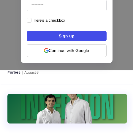
Here's a checkbox
hiSofi, Fintech de gestión de cobranzas,
levanta US$1 millón para instalar un hub
regional en Uruguay
Continue with Google
BFM 👔
|
Forbes
August
6