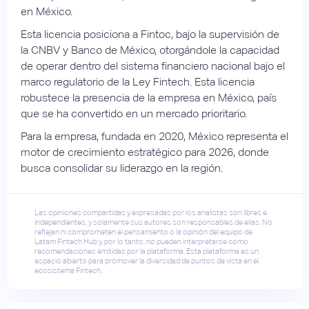
en México.
Esta licencia posiciona a Fintoc, bajo la supervisión de
la CNBV y Banco de México, otorgándole la capacidad
de operar dentro del sistema financiero nacional bajo el
marco regulatorio de la Ley Fintech. Esta licencia
robustece la presencia de la empresa en México, país
que se ha convertido en un mercado prioritario.
Para la empresa, fundada en 2020, México representa el
motor de crecimiento estratégico para 2026, donde
busca consolidar su liderazgo en la región.
Las opiniones compartidas y expresadas por los analistas son libres e
independientes, y solamente sus autores son responsables de ellas. No
reflejan ni comprometen el pensamiento o la opinión del equipo de
Latam Fintech Hub y, por lo tanto, no pueden interpretarse como
recomendaciones emitidas por la plataforma. Esta plataforma es un
espacio abierto para promover la diversidad de puntos de vista en el
ecosistema Fintech.