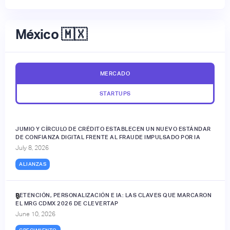
México 🇲🇽
MERCADO
STARTUPS
JUMIO Y CÍRCULO DE CRÉDITO ESTABLECEN UN NUEVO ESTÁNDAR
DE CONFIANZA DIGITAL FRENTE AL FRAUDE IMPULSADO POR IA
July 8, 2026
ALIANZAS
RETENCIÓN, PERSONALIZACIÓN E IA: LAS CLAVES QUE MARCARON
🔒
EL MRG CDMX 2026 DE CLEVERTAP
June 10, 2026