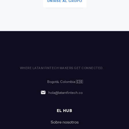
UNIRSE AL GRUPO
WHERE LATAM FINTECH MAKERS GET CONNECTED.
Bogotá, Colombia
🇨🇴
hola@latamfintech.co
EL HUB
Sobre nosotros