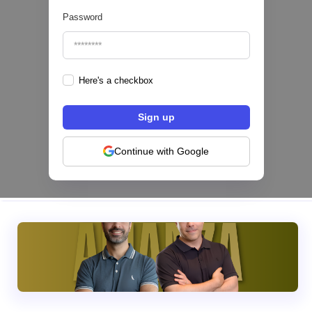
Password
Here's a checkbox
Hey Banco se alía con tapi para habilitar el
pago de servicios desde su app en México
NEOBANCOS 📲
Continue with Google
|
tapi
August
4