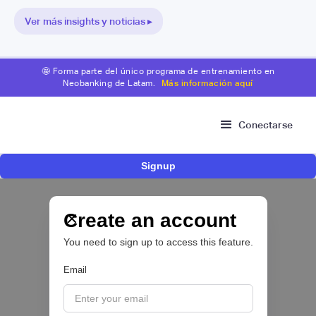
Ver más insights y noticias ▸
🤩 Forma parte del único programa de entrenamiento en
Neobanking de Latam.
Más información aquí
Conectarse
Signup
Bitso se alía con Belvo para facilitar el fondeo
desde cuentas bancarias en México
Create an account
OPEN FINANCE 🔑
You need to sign up to access this feature.
|
Belvo
August
5
Email