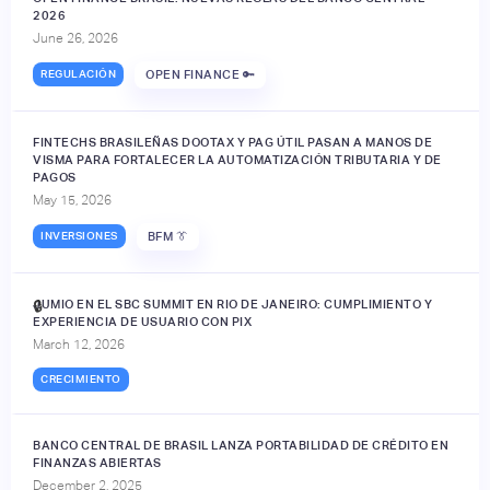
2026
June 26, 2026
REGULACIÓN
OPEN FINANCE 🔑
FINTECHS BRASILEÑAS DOOTAX Y PAG ÚTIL PASAN A MANOS DE
VISMA PARA FORTALECER LA AUTOMATIZACIÓN TRIBUTARIA Y DE
PAGOS
May 15, 2026
INVERSIONES
BFM 👔
JUMIO EN EL SBC SUMMIT EN RIO DE JANEIRO: CUMPLIMIENTO Y
🔒
EXPERIENCIA DE USUARIO CON PIX
March 12, 2026
CRECIMIENTO
BANCO CENTRAL DE BRASIL LANZA PORTABILIDAD DE CRÉDITO EN
FINANZAS ABIERTAS
December 2, 2025