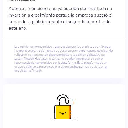
Además, mencionó que ya pueden destinar toda su
inversión a crecimiento porque la empresa superó el
punto de equilibrio durante el segundo trimestre de
este año.
Las opiniones compartidas y expresadas por los analistas son libres e
independientes, y solamente sus autores son responsables de ellas. No
reflejan ni comprometen el pensamiento o la opinión del equipo de
Latam Fintech Hub y, por lo tanto, no pueden interpretarse como
recomendaciones emitidas por la plataforma. Esta plataforma es un
espacio abierto para promover la diversidad de puntos de vista en el
ecosistema Fintech.