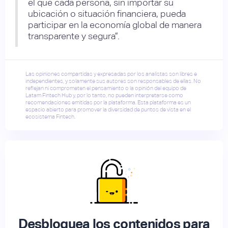
el que cada persona, sin importar su
ubicación o situación financiera, pueda
participar en la economía global de manera
transparente y segura”.
Las opiniones compartidas y expresadas por los analistas son libres e
independientes, y solamente sus autores son responsables de ellas. No
reflejan ni comprometen el pensamiento o la opinión del equipo de
Latam Fintech Hub y, por lo tanto, no pueden interpretarse como
recomendaciones emitidas por la plataforma. Esta plataforma es un
espacio abierto para promover la diversidad de puntos de vista en el
ecosistema Fintech.
Desbloquea los contenidos para