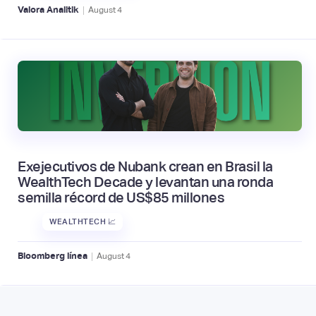
|
Valora Analitik
August
4
Exejecutivos de Nubank crean en Brasil la
WealthTech Decade y levantan una ronda
semilla récord de US$85 millones
WEALTHTECH 📈
|
Bloomberg línea
August
4