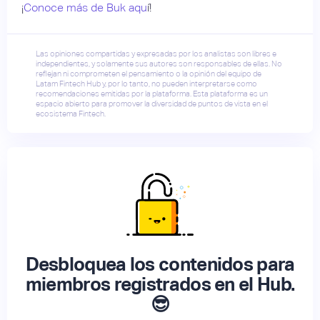
¡
Conoce más de Buk aqu
í!
Las opiniones compartidas y expresadas por los analistas son libres e
independientes, y solamente sus autores son responsables de ellas. No
reflejan ni comprometen el pensamiento o la opinión del equipo de
Latam Fintech Hub y, por lo tanto, no pueden interpretarse como
recomendaciones emitidas por la plataforma. Esta plataforma es un
espacio abierto para promover la diversidad de puntos de vista en el
ecosistema Fintech.
Desbloquea los contenidos para
miembros registrados en el Hub.
😎