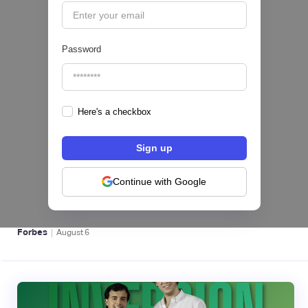
Password
Here's a checkbox
hiSofi, Fintech de gestión de cobranzas,
levanta US$1 millón para instalar un hub
regional en Uruguay
Continue with Google
BFM 👔
|
Forbes
August
6