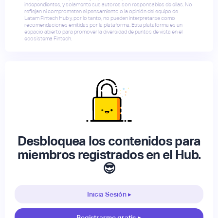
independientes, y solamente sus autores son responsables de ellas. No
reflejan ni comprometen el pensamiento o la opinión del equipo de
Latam Fintech Hub y, por lo tanto, no pueden interpretarse como
recomendaciones emitidas por la plataforma. Esta plataforma es un
espacio abierto para promover la diversidad de puntos de vista en el
ecosistema Fintech.
Desbloquea los contenidos para
miembros registrados en el Hub.
😎
Inicia Sesión ▸
Registrarme gratis
▸