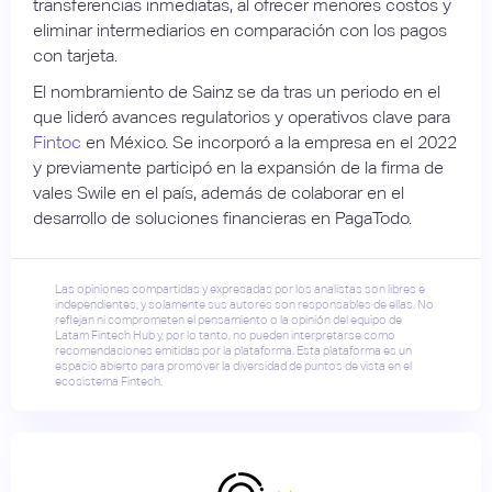
transferencias inmediatas, al ofrecer menores costos y
eliminar intermediarios en comparación con los pagos
con tarjeta.
El nombramiento de Sainz se da tras un periodo en el
que lideró avances regulatorios y operativos clave para
Fintoc
en México. Se incorporó a la empresa en el 2022
y previamente participó en la expansión de la firma de
vales Swile en el país, además de colaborar en el
desarrollo de soluciones financieras en PagaTodo.
Las opiniones compartidas y expresadas por los analistas son libres e
independientes, y solamente sus autores son responsables de ellas. No
reflejan ni comprometen el pensamiento o la opinión del equipo de
Latam Fintech Hub y, por lo tanto, no pueden interpretarse como
recomendaciones emitidas por la plataforma. Esta plataforma es un
espacio abierto para promover la diversidad de puntos de vista en el
ecosistema Fintech.