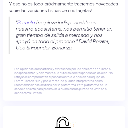
¡Y eso no es todo, próximamente traeremos novedades
sobre las versiones físicas de sus tarjetas!
"
Pomelo
fue pieza indispensable en
nuestro ecosistema, nos permitió tener un
gran tiempo de salida a mercado y nos
apoyó en todo el proceso." David Peralta,
Ceo & Founder, Bonanza.
Las opiniones compartidas y expresadas por los analistas son libres e
independientes, y solamente sus autores son responsables de ellas. No
reflejan ni comprometen el pensamiento o la opinión del equipo de
Latam Fintech Hub y, por lo tanto, no pueden interpretarse como
recomendaciones emitidas por la plataforma. Esta plataforma es un
espacio abierto para promover la diversidad de puntos de vista en el
ecosistema Fintech.