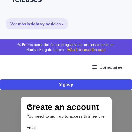
Ver más insights y noticias ▸
🤩 Forma parte del único programa de entrenamiento en
Neobanking de Latam.
Más información aquí
Conectarse
Signup
Nace Fonder, una Fintech argentina que utiliza
IA para automatizar la gestión de tesorería de
las PYMEs
Create an account
You need to sign up to access this feature.
BFM 👔
Email
|
iProUP
July
28