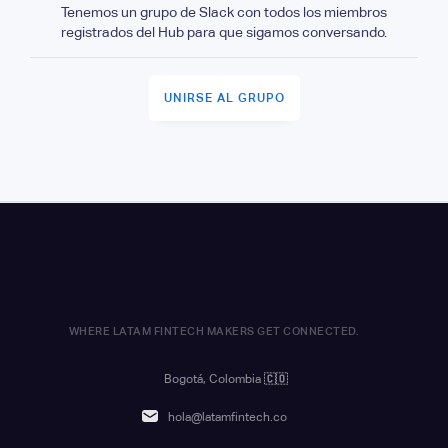
Tenemos un grupo de Slack con todos los miembros
registrados del Hub para que sigamos conversando.
UNIRSE AL GRUPO
WHERE LATAM FINTECH MAKERS GET CONNECTED.
Bogotá, Colombia
🇨🇴
hola@latamfintech.co