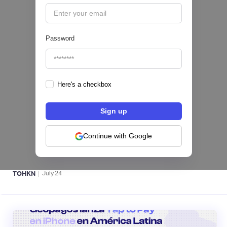
Password
Here's a checkbox
Fintech salvadoreña TOHKN lanza plataforma
para invertir desde US$10 en acciones de EE.
UU. y criptomonedas
Continue with Google
ACTIVOS DIGITALES 👾
|
TOHKN
July
24