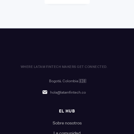
WHERE LATAM FINTECH MAKERS GET CONNECTED.
Bogotá, Colombia
🇨🇴
hola@latamfintech.co
EL HUB
Sobre nosotros
La comunidad