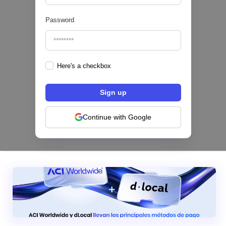
Password
Here's a checkbox
Los bancos se están dividiendo en dos
categorías frente a la IA | Mambu
Continue with Google
|
Mambu
August
6