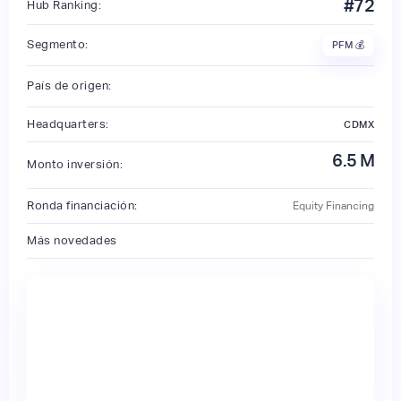
#
72
Hub Ranking:
Segmento:
PFM 💰
País de origen:
Headquarters:
CDMX
6.5
M
Monto inversión:
Ronda financiación:
Equity Financing
Más novedades