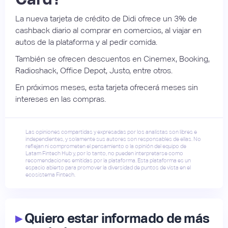
La nueva tarjeta de crédito de Didi ofrece un 3% de
cashback diario al comprar en comercios, al viajar en
autos de la plataforma y al pedir comida.
También se ofrecen descuentos en Cinemex, Booking,
Radioshack, Office Depot, Justo, entre otros.
En próximos meses, esta tarjeta ofrecerá meses sin
intereses en las compras.
Las opiniones compartidas y expresadas por los analistas son libres e
independientes, y solamente sus autores son responsables de ellas. No
reflejan ni comprometen el pensamiento o la opinión del equipo de
Latam Fintech Hub y, por lo tanto, no pueden interpretarse como
recomendaciones emitidas por la plataforma. Esta plataforma es un
espacio abierto para promover la diversidad de puntos de vista en el
ecosistema Fintech.
▸
Quiero estar informado de más