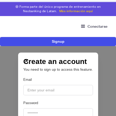
🤩 Forma parte del único programa de entrenamiento en
Neobanking de Latam.
Más información aquí
Conectarse
Signup
Nace Fonder, una Fintech argentina que utiliza
IA para automatizar la gestión de tesorería de
las PYMEs
Create an account
You need to sign up to access this feature.
BFM 👔
Email
|
iProUP
July
28
Password