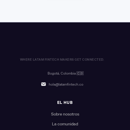
WHERE LATAM FINTECH MAKERS GET CONNECTED.
Bogotá, Colombia
🇨🇴
hola@latamfintech.co
EL HUB
Sobre nosotros
La comunidad