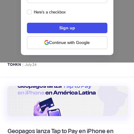
Here's a checkbox
Fintech salvadoreña TOHKN lanza plataforma
para invertir desde US$10 en acciones de EE.
UU. y criptomonedas
Continue with Google
ACTIVOS DIGITALES 👾
|
TOHKN
July
24
Geopagos lanza Tap to Pay en iPhone en