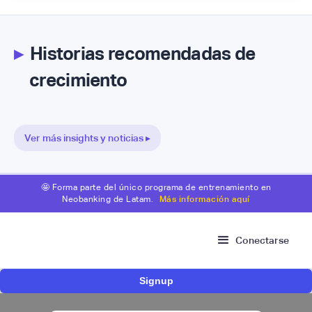
▸
Historias recomendadas de
crecimiento
Ver más insights y noticias ▸
🤩 Forma parte del único programa de entrenamiento en
Neobanking de Latam.
Más información aquí
Conectarse
Signup
Risk Signals Tour Bogotá: las claves sobre