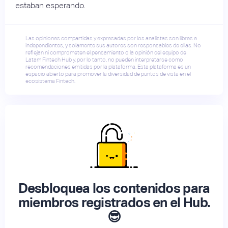
estaban esperando.
Las opiniones compartidas y expresadas por los analistas son libres e
independientes, y solamente sus autores son responsables de ellas. No
reflejan ni comprometen el pensamiento o la opinión del equipo de
Latam Fintech Hub y, por lo tanto, no pueden interpretarse como
recomendaciones emitidas por la plataforma. Esta plataforma es un
espacio abierto para promover la diversidad de puntos de vista en el
ecosistema Fintech.
Desbloquea los contenidos para
miembros registrados en el Hub.
😎