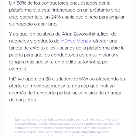
Un 68% de los conductores encuestados por la
plataforma dijo estar interesado en un préstamo y de
este porcentaje, un 24% usaría ese dinero para ampliar
su negocio o abrir uno.
Y es que, en palabras de Alina Zavorokhina, líder de
negocios y producto de
inDrive Money
, ofrecer una
tarjeta de crédito a los usuarios de la plataforma abre la
puerta para que los conductores abran su historial y
tengan más adelante un crédito automotriz, por
ejemplo.
InDrive opera en 28 ciudades de México ofreciendo su
oferta de movilidad mediante una app que incluye,
además de transporte particular, servicios de entrega
de paquetes.
Las opiniones compartidas y expresadas por los analistas son libres e
independientes, y solamente sus autores son responsables de ellas. No
reflejan ni comprometen el pensamiento o la opinión del equipo de
Latam Fintech Hub y, por lo tanto, no pueden interpretarse como