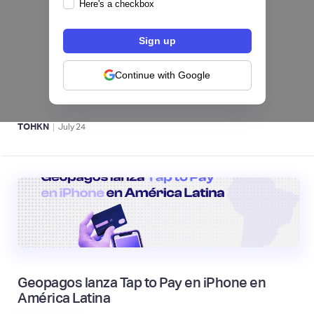
Here's a checkbox
Fintech salvadoreña TOHKN lanza plataforma
para invertir desde US$10 en acciones de EE.
UU. y criptomonedas
Continue with Google
ACTIVOS DIGITALES 👾
|
TOHKN
July
24
Geopagos lanza Tap to Pay en iPhone en
América Latina