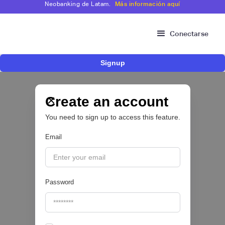
Neobanking de Latam.
Más información aquí
Conectarse
Signup
Nace Fonder, una Fintech argentina que utiliza
IA para automatizar la gestión de tesorería de
las PYMEs
Create an account
You need to sign up to access this feature.
BFM 👔
Email
|
iProUP
July
28
Password