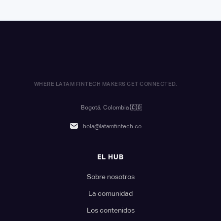
WHERE LATAM FINTECH MAKERS GET CONNECTED.
Bogotá, Colombia
🇨🇴
hola@latamfintech.co
EL HUB
Sobre nosotros
La comunidad
Los contenidos