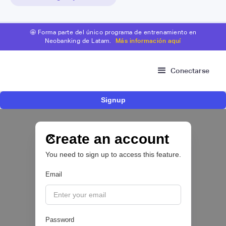
🤩 Forma parte del único programa de entrenamiento en
Neobanking de Latam.
Más información aquí
Conectarse
Signup
Fintech brasileña Kesh levanta US$110
millones para expandir su plataforma de
crédito y cashback para empleados
Create an account
You need to sign up to access this feature.
CRÉDITO DIGITAL 💰
Email
|
Pipeline Valor
August
6
Password