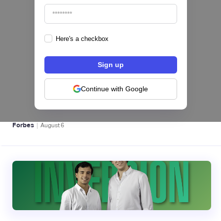
Here's a checkbox
hiSofi, Fintech de gestión de cobranzas,
levanta US$1 millón para instalar un hub
regional en Uruguay
Continue with Google
BFM 👔
|
Forbes
August
6