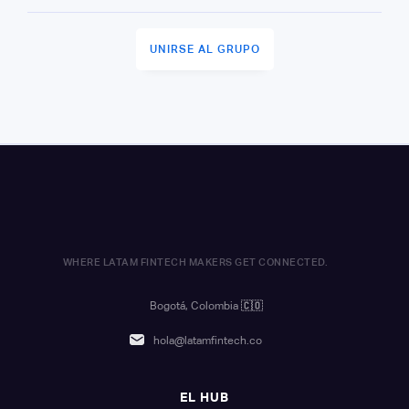
UNIRSE AL GRUPO
WHERE LATAM FINTECH MAKERS GET CONNECTED.
Bogotá, Colombia
🇨🇴
hola@latamfintech.co
EL HUB