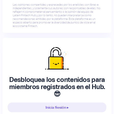
Las opiniones compartidas y expresadas por los analistas son libres e
independientes, y solamente sus autores son responsables de ellas. No
reflejan ni comprometen el pensamiento o la opinión del equipo de
Latam Fintech Hub y, por lo tanto, no pueden interpretarse como
recomendaciones emitidas por la plataforma. Esta plataforma es un
espacio abierto para promover la diversidad de puntos de vista en el
ecosistema Fintech.
Desbloquea los contenidos para
miembros registrados en el Hub.
😎
Inicia Sesión ▸