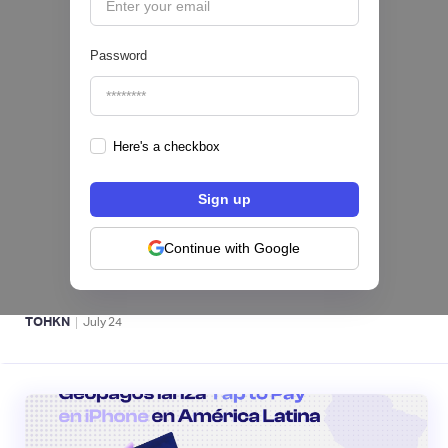
Password
Here's a checkbox
Fintech salvadoreña TOHKN lanza plataforma
para invertir desde US$10 en acciones de EE.
UU. y criptomonedas
Continue with Google
ACTIVOS DIGITALES 👾
|
TOHKN
July
24