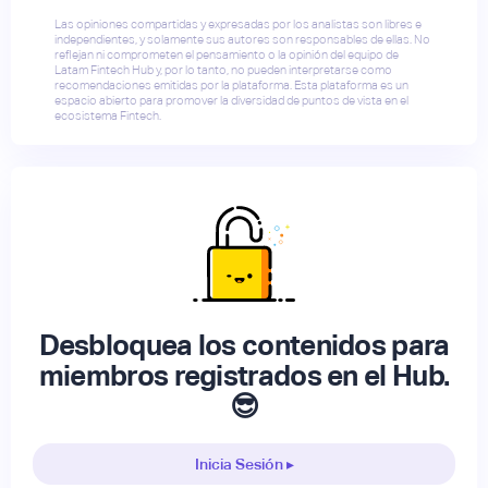
Las opiniones compartidas y expresadas por los analistas son libres e
independientes, y solamente sus autores son responsables de ellas. No
reflejan ni comprometen el pensamiento o la opinión del equipo de
Latam Fintech Hub y, por lo tanto, no pueden interpretarse como
recomendaciones emitidas por la plataforma. Esta plataforma es un
espacio abierto para promover la diversidad de puntos de vista en el
ecosistema Fintech.
Desbloquea los contenidos para
miembros registrados en el Hub.
😎
Inicia Sesión ▸