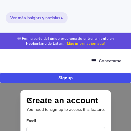
Ver más insights y noticias ▸
🤩 Forma parte del único programa de entrenamiento en
Neobanking de Latam.
Más información aquí
Conectarse
Signup
Nace Fonder, una Fintech argentina que utiliza
IA para automatizar la gestión de tesorería de
las PYMEs
Create an account
You need to sign up to access this feature.
BFM 👔
Email
|
iProUP
July
28