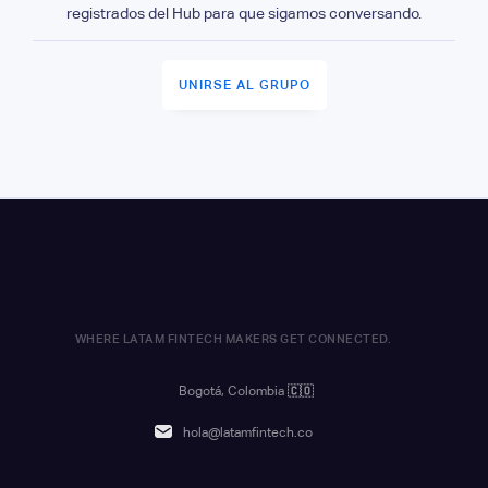
registrados del Hub para que sigamos conversando.
UNIRSE AL GRUPO
WHERE LATAM FINTECH MAKERS GET CONNECTED.
Bogotá, Colombia
🇨🇴
hola@latamfintech.co