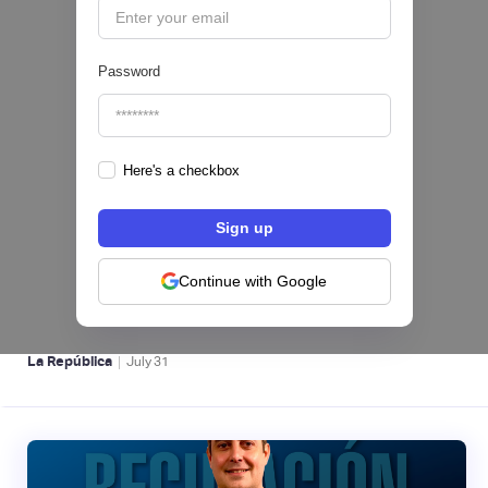
Password
Here's a checkbox
Nequi iniciará operaciones como compañía
de financiamiento en Colombia desde el 1 de
septiembre
Continue with Google
NEOBANCOS 📲
|
La República
July
31