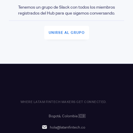
Tenemos un grupo de Slack con todos los miembros
registrados del Hub para que sigamos conversando.
UNIRSE AL GRUPO
WHERE LATAM FINTECH MAKERS GET CONNECTED.
Bogotá, Colombia
🇨🇴
hola@latamfintech.co