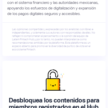
con el sistema financiero y las autoridades mexicanas,
apoyando los esfuerzos de digitalización y expansión
de los pagos digitales seguros y accesibles.
Las opiniones compartidas y expresadas por los analistas son libres e
independientes, y solamente sus autores son responsables de ellas. No
reflejan ni comprometen el pensamiento o la opinión del equipo de
Latam Fintech Hub y, por lo tanto, no pueden interpretarse como
recomendaciones emitidas por la plataforma. Esta plataforma es un
espacio abierto para promover la diversidad de puntos de vista en el
ecosistema Fintech.
Desbloquea los contenidos para
miembros registrados en el Hub.