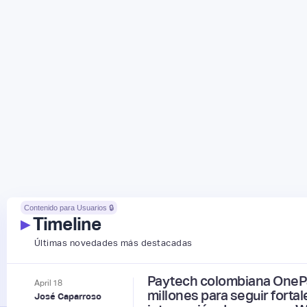
Contenido para Usuarios 🔒
▸
Timeline
Últimas novedades más destacadas
Paytech colombiana OnePa
April
18
millones para seguir forta
José Caparroso