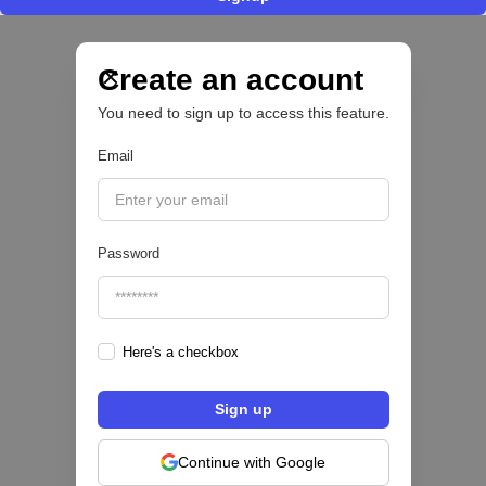
Nace Fonder, una Fintech argentina que utiliza
IA para automatizar la gestión de tesorería de
las PYMEs
Create an account
You need to sign up to access this feature.
BFM 👔
Email
|
iProUP
July
28
Password
Here's a checkbox
Fintech salvadoreña TOHKN lanza plataforma
para invertir desde US$10 en acciones de EE.
UU. y criptomonedas
Continue with Google