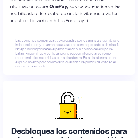
información sobre
OnePay
, sus características y las
posibilidades de colaboración, le invitamos a visitar
nuestro sitio web en https://onepay.ai.
Las opiniones compartidas y expresadas por los analistas son libres e
independientes, y solamente sus autores son responsables de ellas. No
reflejan ni comprometen el pensamiento o la opinión del equipo de
Latam Fintech Hub y, por lo tanto, no pueden interpretarse como
recomendaciones emitidas por la plataforma. Esta plataforma es un
espacio abierto para promover la diversidad de puntos de vista en el
ecosistema Fintech.
Desbloquea los contenidos para