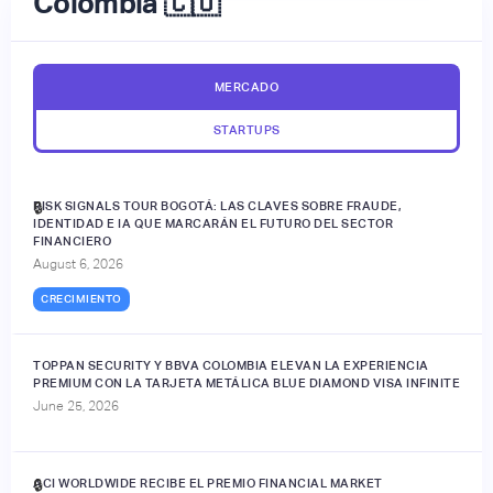
Colombia 🇨🇴
MERCADO
STARTUPS
RISK SIGNALS TOUR BOGOTÁ: LAS CLAVES SOBRE FRAUDE,
🔒
IDENTIDAD E IA QUE MARCARÁN EL FUTURO DEL SECTOR
FINANCIERO
August 6, 2026
CRECIMIENTO
TOPPAN SECURITY Y BBVA COLOMBIA ELEVAN LA EXPERIENCIA
PREMIUM CON LA TARJETA METÁLICA BLUE DIAMOND VISA INFINITE
June 25, 2026
ACI WORLDWIDE RECIBE EL PREMIO FINANCIAL MARKET
🔒