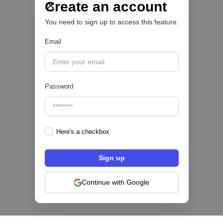
del sector financiero
Create an account
You need to sign up to access this feature.
Email
|
Sofía Neira Gómez
August
6
🔒
Password
Here's a checkbox
Los bancos se están dividiendo en dos
categorías frente a la IA | Mambu
Continue with Google
|
Mambu
August
6