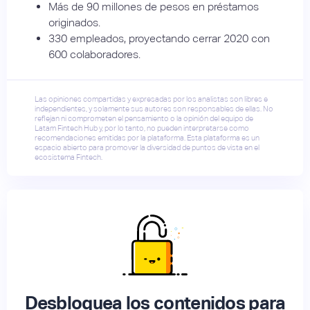
Más de 90 millones de pesos en préstamos
originados.
330 empleados, proyectando cerrar 2020 con
600 colaboradores.
Las opiniones compartidas y expresadas por los analistas son libres e
independientes, y solamente sus autores son responsables de ellas. No
reflejan ni comprometen el pensamiento o la opinión del equipo de
Latam Fintech Hub y, por lo tanto, no pueden interpretarse como
recomendaciones emitidas por la plataforma. Esta plataforma es un
espacio abierto para promover la diversidad de puntos de vista en el
ecosistema Fintech.
Desbloquea los contenidos para