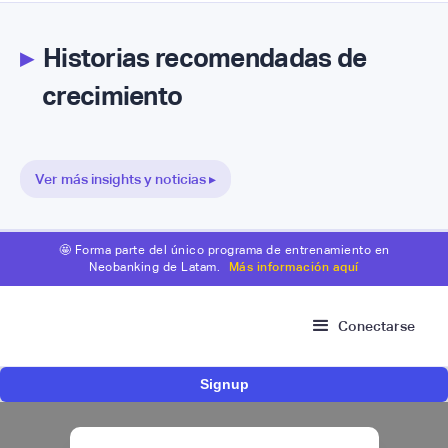
▸
Historias recomendadas de
crecimiento
Ver más insights y noticias ▸
🤩 Forma parte del único programa de entrenamiento en
Neobanking de Latam.
Más información aquí
Conectarse
Signup
Risk Signals Tour Bogotá: las claves sobre
fraude, identidad e IA que marcarán el futuro