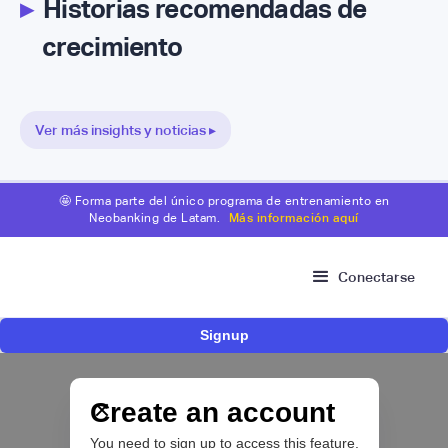
▸
Historias recomendadas de
crecimiento
Ver más insights y noticias ▸
🤩 Forma parte del único programa de entrenamiento en
Neobanking de Latam.
Más información aquí
Conectarse
Signup
Risk Signals Tour Bogotá: las claves sobre
fraude, identidad e IA que marcarán el futuro
del sector financiero
Create an account
You need to sign up to access this feature.