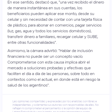
En ese sentido, destacó que, "una vez recibido el dinero
de manera instantánea en sus cuentas, los
beneficiarios pueden aplicar ese monto, desde su
celular y sin necesidad de contar con una tarjeta física
de plástico, para abonar en comercios, pagar servicios
(luz, gas, agua y todos los servicios domésticos),
transferir dinero a familiares, recargar celular y SUBE,
entre otras funcionalidades".
Asimismo, la cámara advirtió: "Hablar de inclusión
financiera no puede ser un concepto vacío.
Comprometerse con esta causa implica abrir el
mercado a soluciones probadas y efectivas que
faciliten el día a día de las personas, sobre todo en
contextos como el actual, en donde está en riesgo la
salud de los argentinos".
Las opiniones compartidas y expresadas por los analistas son libres e
independientes, y solamente sus autores son responsables de ellas. No
reflejan ni comprometen el pensamiento o la opinión del equipo de
Latam Fintech Hub y, por lo tanto, no pueden interpretarse como