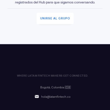
registrados del Hub para que sigamos conversando.
UNIRSE AL GRUPO
WHERE LATAM FINTECH MAKERS GET CONNECTED.
Bogotá, Colombia
🇨🇴
hola@latamfintech.co