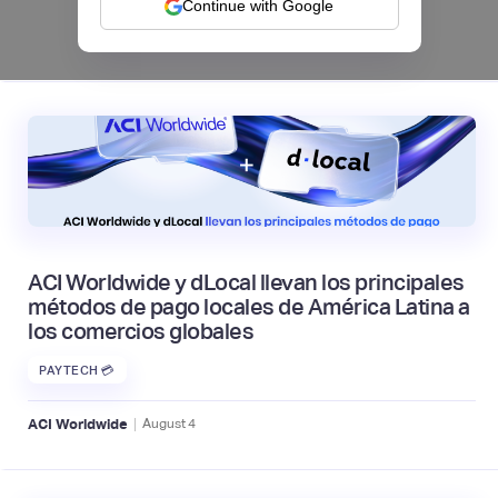
Continue with Google
|
Mambu
August
6
ACI Worldwide y dLocal llevan los principales
métodos de pago locales de América Latina a
los comercios globales
PAYTECH 💳
|
ACI Worldwide
August
4