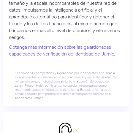
tamaño y la escala incomparables de nuestra red de
datos, impulsamos la inteligencia artificial y el
aprendizaje automático para identificar y detener el
fraude y los delitos financieros, al mismo tiempo que
brindamos el más alto nivel de precisión y eliminamos
sesgos.
Obtenga más información sobre las galardonadas
capacidades de verificación de identidad de Jumio.
Las opiniones compartidas y expresadas por los analistas son libres e
independientes, y solamente sus autores son responsables de ellas. No
reflejan ni comprometen el pensamiento o la opinión del equipo de
Latam Fintech Hub y, por lo tanto, no pueden interpretarse como
recomendaciones emitidas por la plataforma. Esta plataforma es un
espacio abierto para promover la diversidad de puntos de vista en el
ecosistema Fintech.