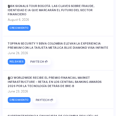
RISK SIGNALS TOUR BOGOTÁ: LAS CLAVES SOBRE FRAUDE,
🔒
IDENTIDAD E IA QUE MARCARÁN EL FUTURO DEL SECTOR
FINANCIERO
August 6, 2026
CRECIMIENTO
TOPPAN SECURITY Y BBVA COLOMBIA ELEVAN LA EXPERIENCIA
PREMIUM CON LA TARJETA METÁLICA BLUE DIAMOND VISA INFINITE
June 25, 2026
RELEASES
PAYTECH 💳
ACI WORLDWIDE RECIBE EL PREMIO FINANCIAL MARKET
🔒
INFRASTRUCTURE – RETAIL EN LOS CENTRAL BANKING AWARDS
2026 POR LA TECNOLOGÍA DETRÁS DE BRE-B
June 23, 2026
CRECIMIENTO
PAYTECH 💳
SUPERINTENDENCIA FINANCIERA DE COLOMBIA REALIZÓ LAS