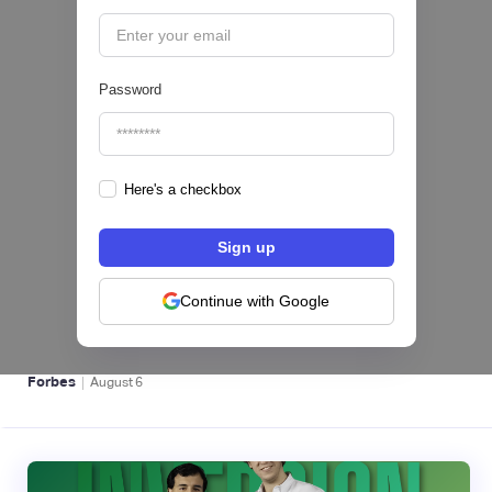
Password
Here's a checkbox
hiSofi, Fintech de gestión de cobranzas,
levanta US$1 millón para instalar un hub
regional en Uruguay
Continue with Google
BFM 👔
|
Forbes
August
6