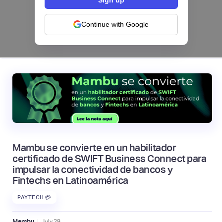
tarjetas: el nuevo módulo de Pomelo
Continue with Google
|
Pomelo
August
4
Mambu se convierte en un habilitador
certificado de SWIFT Business Connect para
impulsar la conectividad de bancos y
Fintechs en Latinoamérica
PAYTECH 💳
|
Mambu
July
29