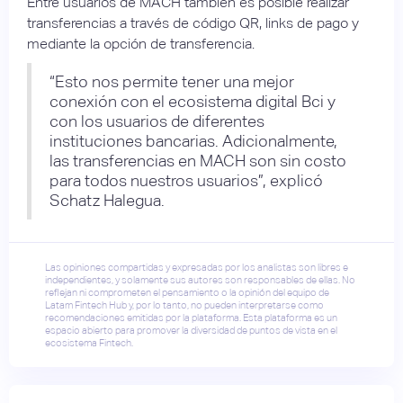
Entre usuarios de MACH también es posible realizar
transferencias a través de código QR, links de pago y
mediante la opción de transferencia.
“Esto nos permite tener una mejor
conexión con el ecosistema digital Bci y
con los usuarios de diferentes
instituciones bancarias. Adicionalmente,
las transferencias en MACH son sin costo
para todos nuestros usuarios”, explicó
Schatz Halegua.
Las opiniones compartidas y expresadas por los analistas son libres e
independientes, y solamente sus autores son responsables de ellas. No
reflejan ni comprometen el pensamiento o la opinión del equipo de
Latam Fintech Hub y, por lo tanto, no pueden interpretarse como
recomendaciones emitidas por la plataforma. Esta plataforma es un
espacio abierto para promover la diversidad de puntos de vista en el
ecosistema Fintech.