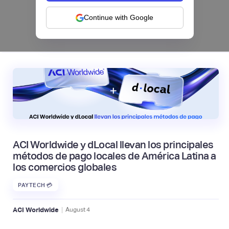
categorías frente a la IA | Mambu
Continue with Google
|
Mambu
August
6
ACI Worldwide y dLocal llevan los principales
métodos de pago locales de América Latina a
los comercios globales
PAYTECH 💳
|
ACI Worldwide
August
4