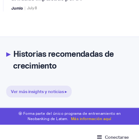
|
Jumio
July
8
▸
Historias recomendadas de
crecimiento
Ver más insights y noticias ▸
🤩 Forma parte del único programa de entrenamiento en
Neobanking de Latam.
Más información aquí
Conectarse